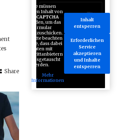
Sie müssen
den Inhalt von
reCAPTCHA
Inhalt
laden, um das
entsperren
Formular
abzuschicken.
Bitte beachten
ment
Erforderlichen
Sie, dass dabei
Service
tes
Daten mit
akzeptieren
Drittanbietern
ausgetauscht
und Inhalte
werden.
entsperren
Share
Mehr
Informationen