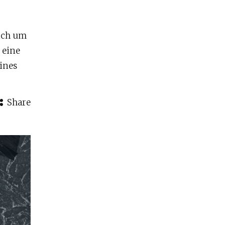
sich um
 eine
ines
Share